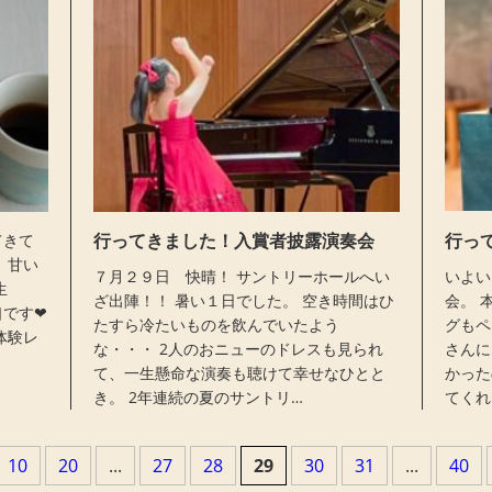
行ってきました！入賞者披露演奏会
行っ
てきて
 甘い
７月２９日 快晴！ サントリーホールへい
いよい
生
ざ出陣！！ 暑い１日でした。 空き時間はひ
会。 
です❤︎
たすら冷たいものを飲んでいたよう
グもペ
体験レ
な・・・ 2人のおニューのドレスも見られ
さんに
て、一生懸命な演奏も聴けて幸せなひとと
かった
き。 2年連続の夏のサントリ…
てくれ
10
20
...
27
28
29
30
31
...
40